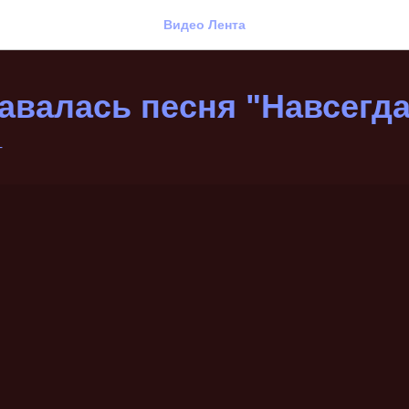
Видео Лента
авалась песня "Навсегда
Г