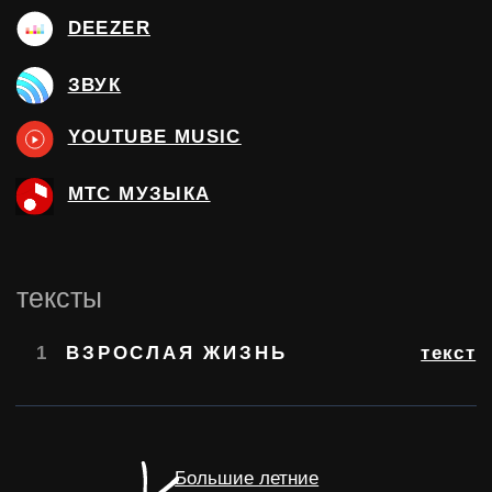
Большие летние
13.08
МОСКВА
БИЛЕТЫ
«SUMMERSOUND»
23.08
САНКТ-ПЕТЕРБУРГ
БИЛЕТЫ
«ROOF PLACE»