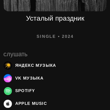
слушать
ЯНДЕКС МУЗЫКА
VK МУЗЫКА
SPOTIFY
APPLE MUSIC
DEEZER
ЗВУК
YOUTUBE MUSIC
тексты
1
УСТАЛЫЙ ПРАЗДНИК
текст